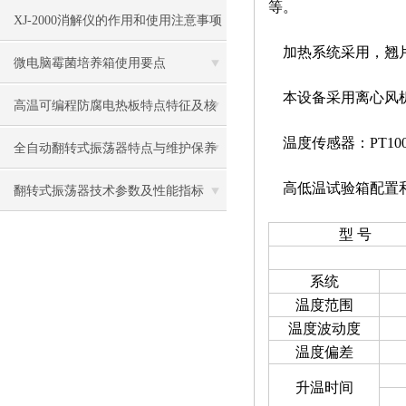
等。
的重要性
XJ-2000消解仪的作用和使用注意事项
加热系统采用，翘片
微电脑霉菌培养箱使用要点
本设备采用离心风机
高温可编程防腐电热板特点特征及核
温度传感器：PT10
查方法
全自动翻转式振荡器特点与维护保养
高低温试验箱配置
翻转式振荡器技术参数及性能指标
型 号
系统
温度范围
温度波动度
温度偏差
升温时间