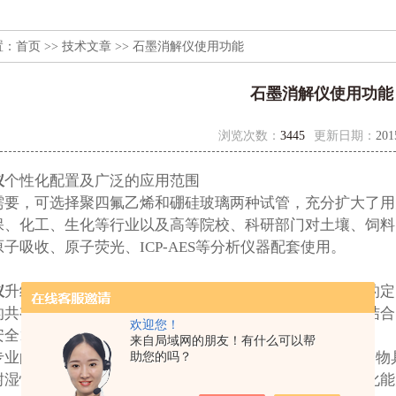
置：
首页
>>
技术文章
>> 石墨消解仪使用功能
石墨消解仪使用功能
浏览次数：
3445
更新日期：
201
仪
个性化配置及广泛的应用范围
需要，可选择聚四氟乙烯和硼硅玻璃两种试管，充分扩大了用
保、化工、生化等行业以及高等院校、科研部门对土壤、饲料
子吸收、原子荧光、ICP-AES等分析仪器配套使用。
仪
升级的自动控温调校系统，让温度控制更加。仪器自身的定
的共有特征，在整机材料的选择上，将均匀导热与耐腐蚀结合
欢迎您！
全100%
来自局域网的朋友！有什么可以帮
业的Teflon涂层，由聚四氟乙烯经聚合而成的高分子化合
助您的吗？
耐湿性、密封性、高润滑不粘性、电绝缘性和良好的抗老化能