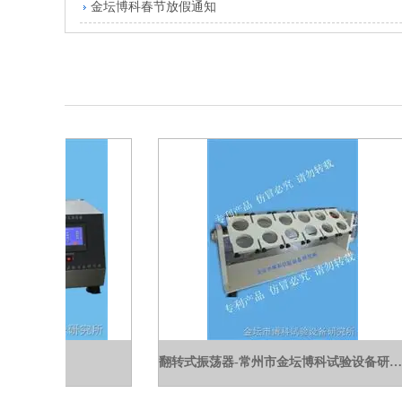
金坛博科春节放假通知
荡器
翻转式振荡器-常州市金坛博科试验设备研究所