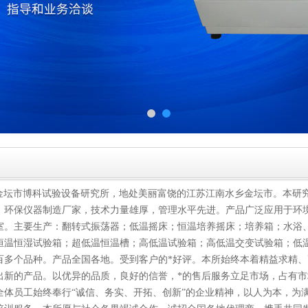
金坛市博科试验设备研究所，地处美丽富饶的江苏江南水乡金坛市。本研
、环保仪器制造厂家，技术力量雄厚，管理水平先进。产品广泛应用于环
室。主要生产：翻转式振荡器；低温摇床；恒温培养摇床；培养箱；水浴
恒温恒湿试验箱；超低温恒温槽；高低温试验箱；高低温交变试验箱；低
百多个品种。产品全国各地。受到客户的*好评。本所始终本着精益求精
出新的产品。以优异的品质，良好的信誉，*的售后服务立足市场，占有
全体员工始终奉行“诚信、务实、开拓、创新”的企业精神，以人为本，为