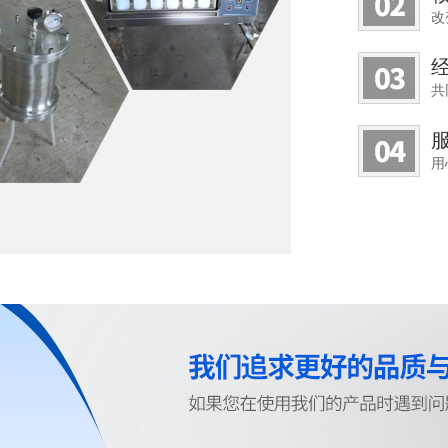
改
共
用