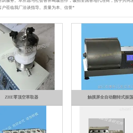
培训服务。本所愿与社会各界竭诚合作，诚招全国各地代理商，携手共同发展。欢迎
客户莅临我厂洽谈指导。质量为本、信誉*
ZHE零顶空萃取器
触摸屏全自动翻转式振