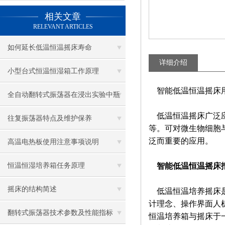
相关文章
RELEVANT ARTICLES
如何延长低温恒温摇床寿命
详细介绍
小型台式恒温恒湿箱工作原理
智能低温恒温摇床
全自动翻转式振荡器在浸出实验中瓶
低温恒温摇床广泛应
盖密封性与防漏设计
往复振荡器特点及维护保养
等。可对微生物细胞
泛而重要的应用。
高温电热板使用注意事项说明
恒温恒湿培养箱任务原理
智能低温恒温摇床
摇床的结构简述
低温恒温培养摇床是
计理念、操作界面人
翻转式振荡器技术参数及性能指标
恒温培养箱与摇床于