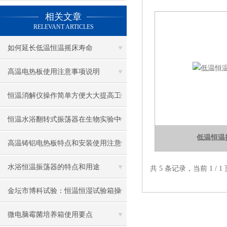
相关文章
RELEVANT ARTICLES
如何延长低温恒温摇床寿命
高温电热板使用注意事项说明
恒温消解仪操作简单方便大大提高工
作效率
恒温水浴翻转式振荡器在生物实验中
低温恒温
的重要性
高温铸铝电热板特点和安装使用注意
事项
水浴恒温振荡器的特点和用途
共 5 条记录，当前 1 /
金坛市博科试验：恒温恒湿试验箱操
作注意事项
微电脑霉菌培养箱使用要点