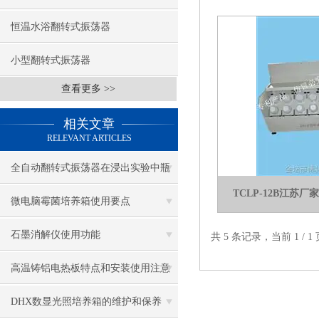
恒温水浴翻转式振荡器
小型翻转式振荡器
查看更多 >>
相关文章
RELEVANT ARTICLES
全自动翻转式振荡器在浸出实验中瓶
TCLP-12B江苏
盖密封性与防漏设计
微电脑霉菌培养箱使用要点
石墨消解仪使用功能
共 5 条记录，当前 1 /
高温铸铝电热板特点和安装使用注意
事项
DHX数显光照培养箱的维护和保养