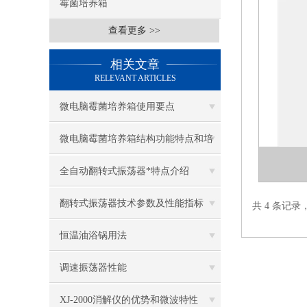
霉菌培养箱
查看更多 >>
相关文章
RELEVANT ARTICLES
微电脑霉菌培养箱使用要点
微电脑霉菌培养箱结构功能特点和培
养环境
全自动翻转式振荡器*特点介绍
翻转式振荡器技术参数及性能指标
共 4 条记录
恒温油浴锅用法
调速振荡器性能
XJ-2000消解仪的优势和微波特性