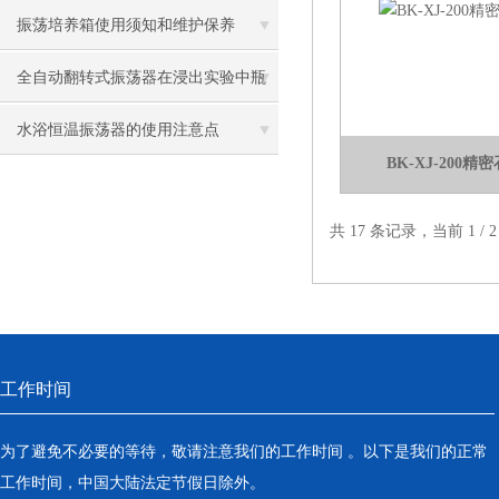
的重要性
振荡培养箱使用须知和维护保养
全自动翻转式振荡器在浸出实验中瓶
盖密封性与防漏设计
水浴恒温振荡器的使用注意点
BK-XJ-200
共 17 条记录，当前 1 /
工作时间
为了避免不必要的等待，敬请注意我们的工作时间 。以下是我们的正常
工作时间，中国大陆法定节假日除外。