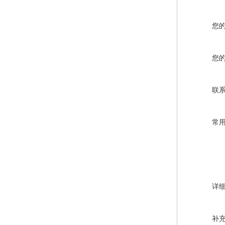
您
您
联
常
详
补