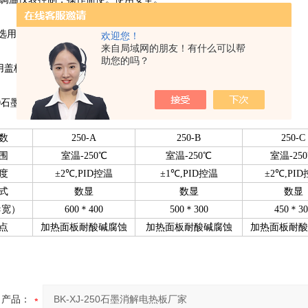
选用高纯石墨整体雕铸而成，具有高度耐酸碱、防腐蚀的功能特点
欢迎您！
来自局域网的朋友！有什么可以帮
助您的吗？
盖板式设计，使用过程中能使温度更均匀，物品受热更好、更快
250石墨消解电热板厂家产品技术参数
数
250-A
250-B
250-C
围
室温-250℃
室温-250℃
室温-25
度
±2℃,PID控温
±1℃,PID控温
±2℃,PI
式
数显
数显
数显
×宽）
600＊400
500＊300
450＊30
点
加热面板耐酸碱腐蚀
加热面板耐酸碱腐蚀
加热面板耐酸
产品：