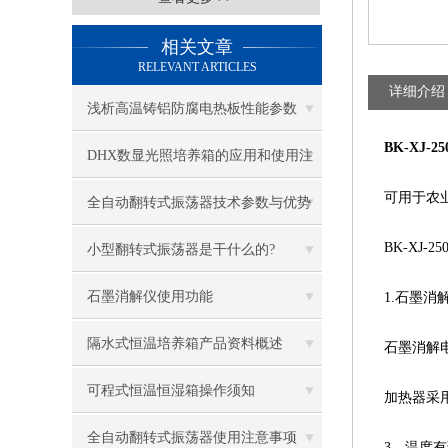
相关文章
RELEVANT ARTICLES
详细介绍
浅析高温铸铝防腐电热板性能参数
BK-XJ
DHX数显光照培养箱的应用和使用注
可用于农业
意事项
全自动翻转式振荡器技术参数与优势
BK-XJ-
小型翻转式振荡器是干什么的?
石墨消解仪使用功能
1.石墨消
隔水式恒温培养箱产品资料概述
石墨消解电
可程式恒温恒湿箱操作须知
加热器采用
全自动翻转式振荡器使用注意事项
3．温度有