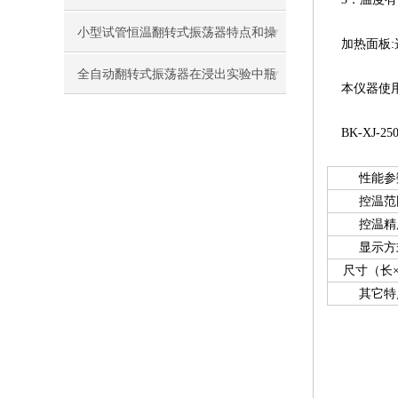
小型试管恒温翻转式振荡器特点和操
加热面板:
作步骤
全自动翻转式振荡器在浸出实验中瓶
本仪器使用
盖密封性与防漏设计
BK-XJ-
性能参
控温范
控温精
显示方
尺寸（长
其它特