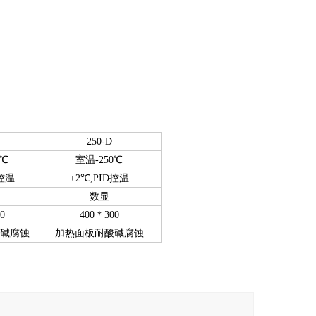
250-D
0℃
室温-250℃
D控温
±2℃,PID控温
数显
0
400＊300
碱腐蚀
加热面板耐酸碱腐蚀