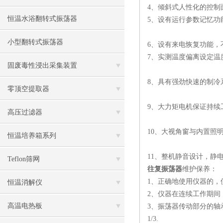
4、倾斜式人性化的控制
恒温水浴翻转式振荡器
5、设有运行参数记忆功
小型翻转式振荡器
6、设有来电恢复功能，
7、实测温度偏离设定温
固废毒性浸出采集装置
8、具有强劲快速的制冷
零顶空提取器
9、大力矩电机保证持续
高压过滤器
10、大视角窗与内置照
恒温培养箱系列
11、整机静音设计，静
Teflon筛网
往复振荡器
维护保养：
1、正确地使用仪器的，
恒温消解仪
2、仪器在连续工作期
高温电热板
3、振荡器传动部分的轴
1/3.