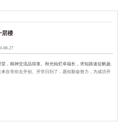
一层楼
9-08-27
课堂，精神交流品琼浆。秋光灿烂幸福长，求知路途征帆扬
,
未来在等你去开创。开学日到了，愿你勤奋努力，为成功开