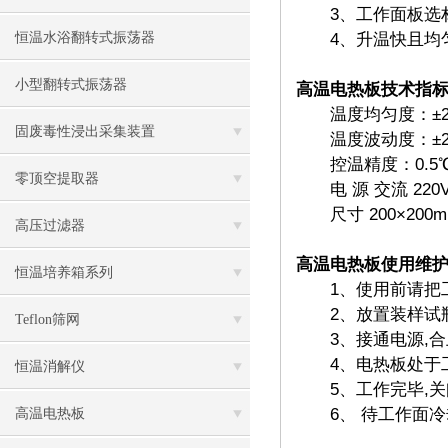
3、工作面板选材不
恒温水浴翻转式振荡器
4、升温快且均匀
小型翻转式振荡器
高温电热板
技术指
温度均匀度：±2
固废毒性浸出采集装置
温度波动度：±2
控温精度：0.5
零顶空提取器
电 源 交流 220V±
尺寸 200×200mm、
高压过滤器
高温电热板使用维
恒温培养箱系列
1、使用前请把工
2、放置装样试瓶
Teflon筛网
3、接通电源,合上
4、电热板处于工
恒温消解仪
5、工作完毕,关
6、 待工作面冷
高温电热板