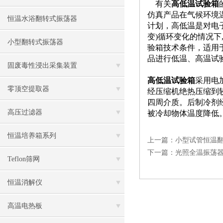
有关
高低温试验箱
仿真产品在气候环境
恒温水浴翻转式振荡器
计划，高低温是对电
变)循环变化的情况下
小型翻转式振荡器
验箱技术条件，适用于按
品进行低温、高温试
固废毒性浸出采集装置
高低温试验箱
采用电
零顶空提取器
经压缩机绝热压缩到
四周介质。后制冷剂
高压过滤器
被冷却物体温度降低
恒温培养箱系列
上一篇：
小型试管恒温
下一篇：
光照全温振荡
Teflon筛网
恒温消解仪
高温电热板